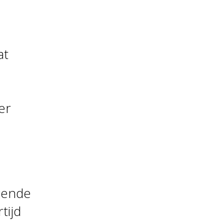
at
er
gende
tijd