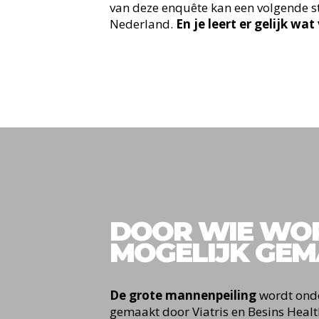
van deze enquête kan een volgende 
Nederland.
En je leert er gelijk wa
DOOR WIE WOR
MOGELIJK GE
De grote mannenpeiling
wordt onde
gemaakt door Viatris en Besins Healt