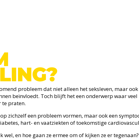
M
ILING?
komend probleem dat niet alleen het seksleven, maar ook
nnen beïnvloedt. Toch blijft het een onderwerp waar vee
te praten.
 op zichzelf een probleem vormen, maar ook een sympto
betes, hart- en vaatziekten of toekomstige cardiovasculai
k wel, en hoe gaan ze ermee om of kijken ze er tegenaan?