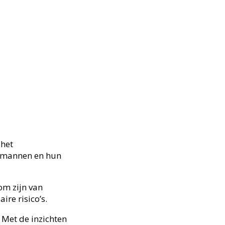
 het
l mannen en hun
om zijn van
re risico’s.
 Met de inzichten