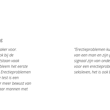
og
aker voor.
“Erectieproblemen kun
ok bij de
van een man en zijn
tstaan vaak
signaal zijn van ond
bleem het eerste
voor een erectieprobl
. Erectieproblemen
seksleven, het is ook
test is een
er meer bewust van
 waar mannen met