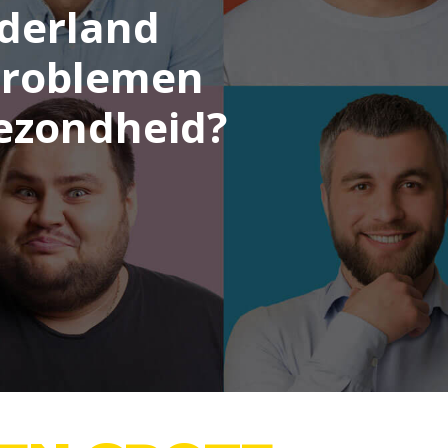
derland
problemen
ezondheid?