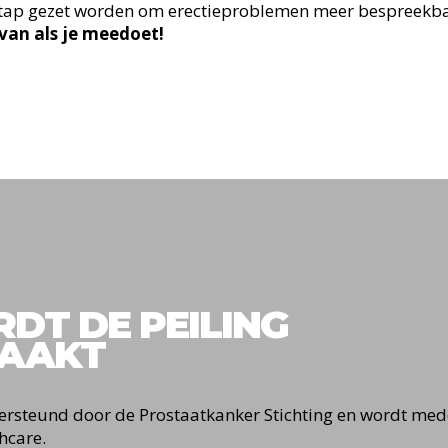
stap gezet worden om erectieproblemen meer bespreekba
t van als je meedoet!
DT DE PEILING
MAAKT
rsteund door de Prostaatkanker Stichting en wordt med
hcare.